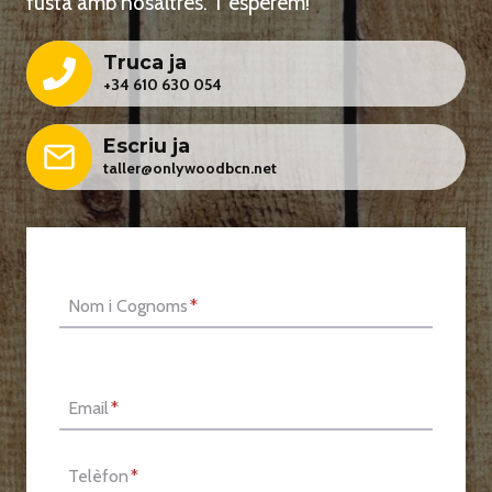
fusta amb nosaltres. T'esperem!
Truca ja
+34 610 630 054
Escriu ja
taller@onlywoodbcn.net
Nom i Cognoms
*
Email
*
Telèfon
*