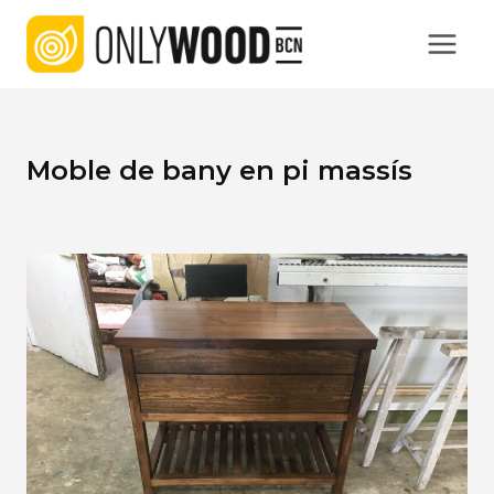
Vés
al
contingut
Moble de bany en pi massís