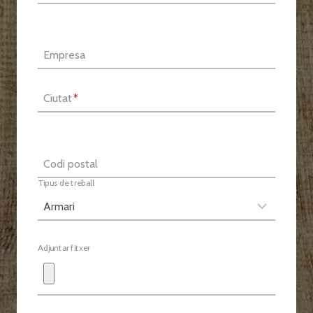
Empresa
Ciutat
*
Codi postal
Tipus de treball
Adjuntar fitxer