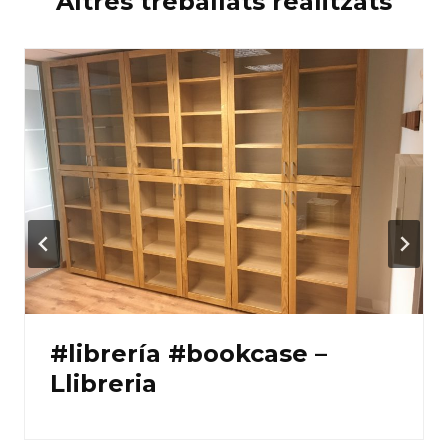
Altres treballats realitzats
#librería #bookcase –
Llibreria