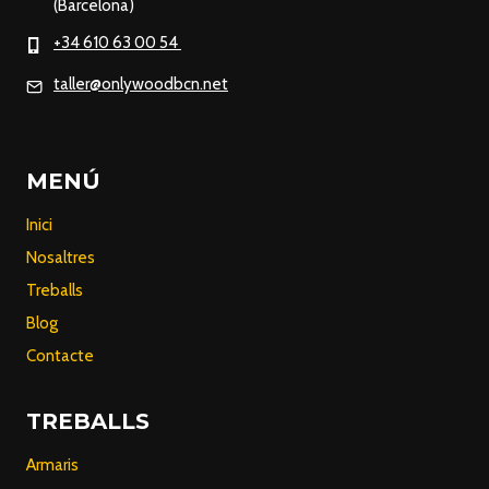
(Barcelona)
+34 610 63 00 54
taller@onlywoodbcn.net
MENÚ
Inici
Nosaltres
Treballs
Blog
Contacte
TREBALLS
Armaris