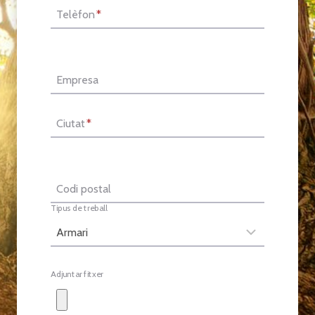
Telèfon
*
Empresa
Ciutat
*
Codi postal
Tipus de treball
Adjuntar fitxer