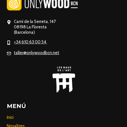
Camí de la Serreta, 147
08198 La Floresta
(Barcelona)
+34 610 63 00 54
taller@onlywoodbcn.net
MENÚ
Inici
Nosaltres