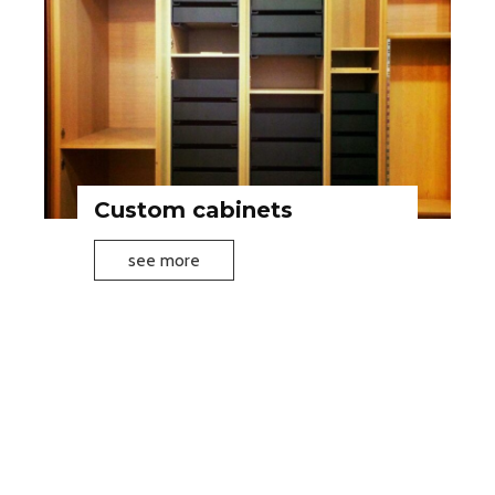
Custom cabinets
C
see more
u
s
t
o
m
c
a
b