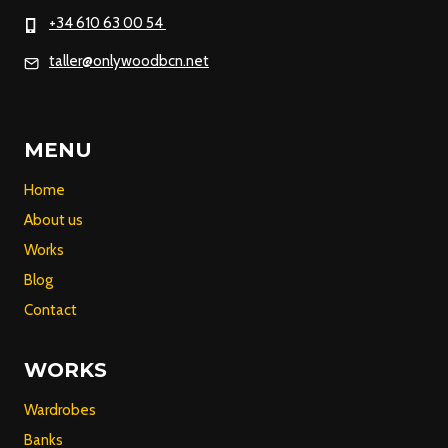
+34 610 63 00 54
taller@onlywoodbcn.net
MENU
Home
About us
Works
Blog
Contact
WORKS
Wardrobes
Banks