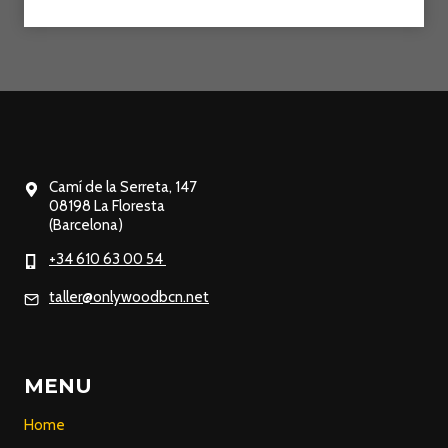
Camí de la Serreta, 147
08198 La Floresta
(Barcelona)
+34 610 63 00 54
taller@onlywoodbcn.net
MENU
Home