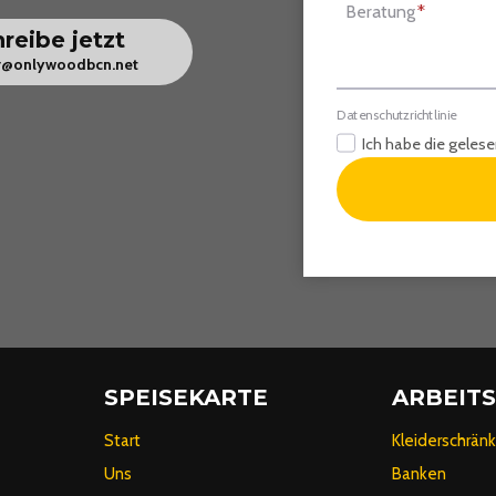
Beratung
*
reibe jetzt
er@onlywoodbcn.net
Datenschutzrichtlinie
Ich habe die gelese
SPEISEKARTE
ARBEIT
Start
Kleiderschrän
Uns
Banken