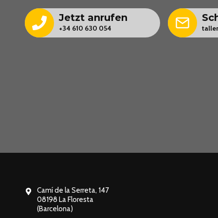
Jetzt anrufen
Sch
+34 610 630 054
tall
Camí de la Serreta, 147
08198 La Floresta
(Barcelona)