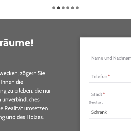
Träume!
Name und Nachna
rwecken, zögern Sie
Telefon
*
 Ihnen die
ng zu erleben, die nur
Stadt
*
n unverbindliches
Berufsart
ie Realität umsetzen.
ung und des Holzes.