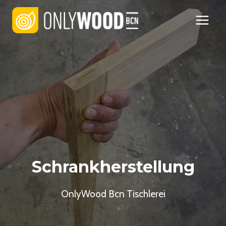
Zum
Inhalt
springen
Schrankherstellung
OnlyWood Bcn Tischlerei