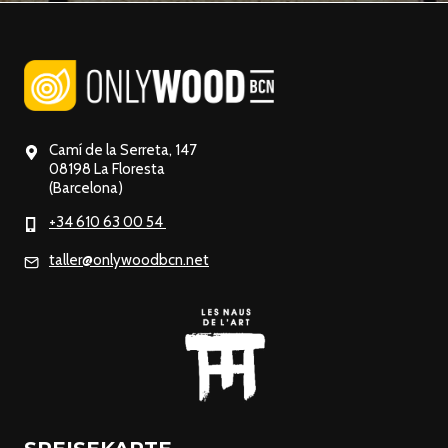
Camí de la Serreta, 147
08198 La Floresta
(Barcelona)
+34 610 63 00 54
taller@onlywoodbcn.net