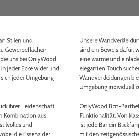
an Stilen und
Unsere Wandverkleidung
n zu Gewerbeflächen
sind ein Beweis dafür, 
, die uns bei OnlyWood
eine warme und einlad
 in jeder Ecke wider und
eleganten Touch suche
e sich jeder Umgebung
Wandverkleidungen biet
Umgebung individuell z
ck ihrer Leidenschaft.
OnlyWood Bcn-Bartheken
en Kombination aus
Funktionalität. Von kl
stilvolles und
ist jede Bar ein Blickf
wobei die Essenz der
mit den zeitgenössisc