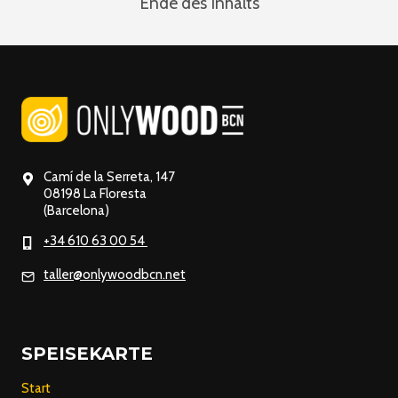
Ende des Inhalts
Camí de la Serreta, 147
08198 La Floresta
(Barcelona)
+34 610 63 00 54
taller@onlywoodbcn.net
SPEISEKARTE
Start