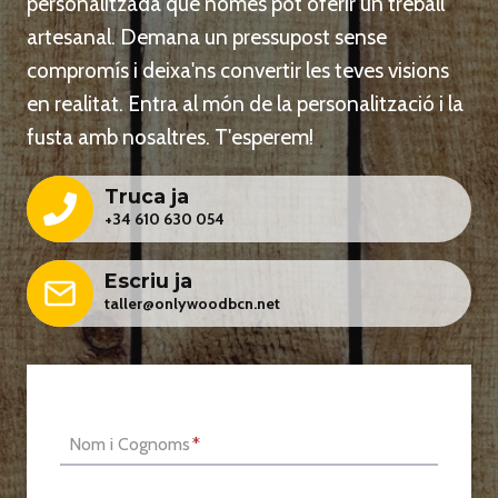
personalitzada que només pot oferir un treball
artesanal. Demana un pressupost sense
compromís i deixa'ns convertir les teves visions
en realitat. Entra al món de la personalització i la
fusta amb nosaltres. T'esperem!
Truca ja
+34 610 630 054
Escriu ja
taller@onlywoodbcn.net
Nom i Cognoms
*