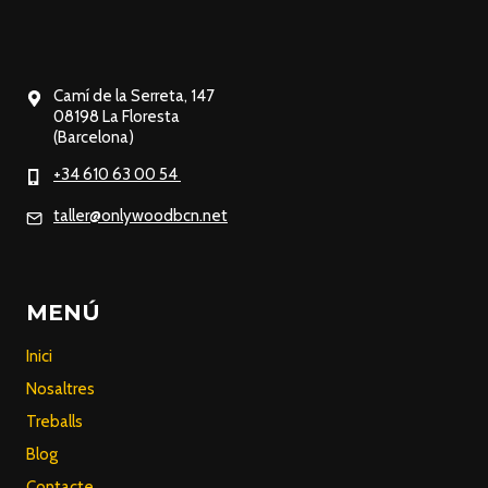
Camí de la Serreta, 147
08198 La Floresta
(Barcelona)
+34 610 63 00 54
taller@onlywoodbcn.net
MENÚ
Inici
Nosaltres
Treballs
Blog
Contacte