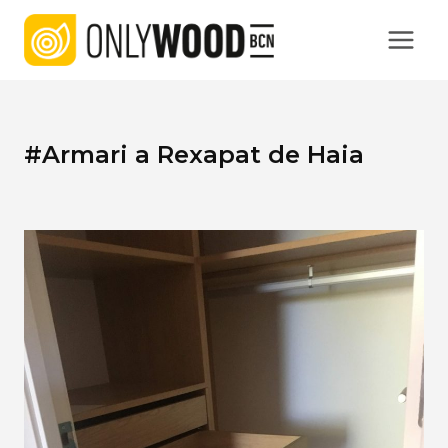
Vés
al
contingut
#Armari a Rexapat de Haia