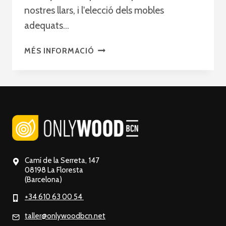
nostres llars, i l'elecció dels mobles
adequats…
ONLYWOODBCN:
MÉS INFORMACIÓ
LA
TEVA
DESTINACIÓ
PER
A
MOBLES
DE
BANY
DE
Camí de la Serreta, 147
FUSTA
08198 La Floresta
(Barcelona)
FETS
A
+34 610 63 00 54
MÀ
taller@onlywoodbcn.net