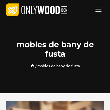
Vés
al
contingut
mobles de bany de
fusta
/
mobles de bany de fusta