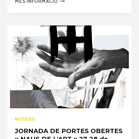
MÉS INFORMACIÓ
–
LA
FUSTA:
LA
NOSTRA
PASSIÓ.
NOTÍCIES
JORNADA DE PORTES OBERTES
:: NAUS DE L'ART :: 27-28 de