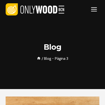
Vés
al
contingut
Blog
/
Blog
- Pàgina 3