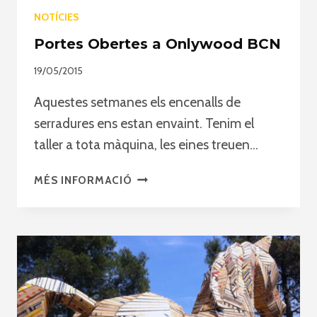
NOTÍCIES
Portes Obertes a Onlywood BCN
19/05/2015
Aquestes setmanes els encenalls de
serradures ens estan envaint. Tenim el
taller a tota màquina, les eines treuen…
PORTES
MÉS INFORMACIÓ
OBERTES
A
ONLYWOOD
BCN