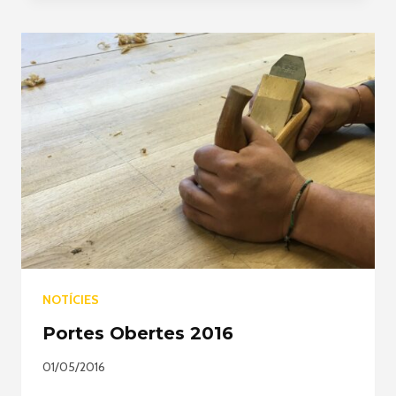
A
LES
NAUS
DE
L'ART
–
17
I
18
DE
DESEMBRE
2016
NOTÍCIES
Portes Obertes 2016
01/05/2016