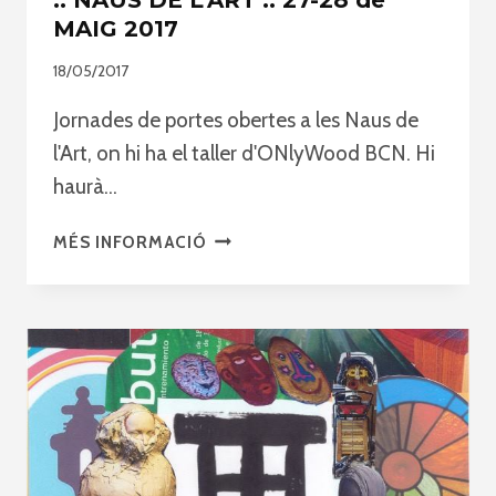
MAIG 2017
18/05/2017
Jornades de portes obertes a les Naus de
l'Art, on hi ha el taller d'ONlyWood BCN. Hi
haurà…
JORNADA
MÉS INFORMACIÓ
DE
PORTES
OBERTES
::
NAUS
DE
L'ART
::
27-