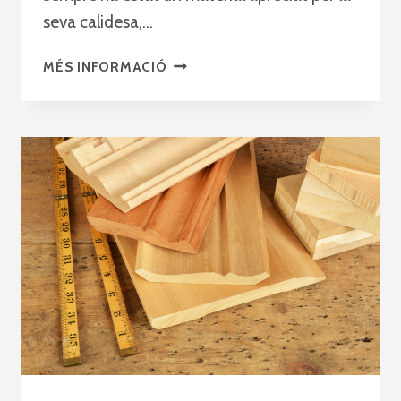
seva calidesa,…
MOBLES
MÉS INFORMACIÓ
DE
LUXE
A
ROURE
FRANCÈS:
ONLYWOODBCN