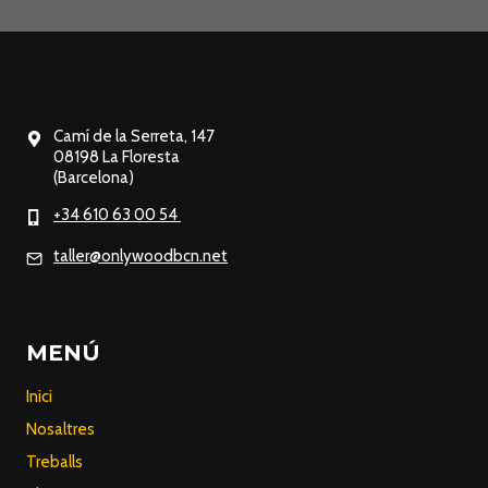
Camí de la Serreta, 147
08198 La Floresta
(Barcelona)
+34 610 63 00 54
taller@onlywoodbcn.net
MENÚ
Inici
Nosaltres
Treballs