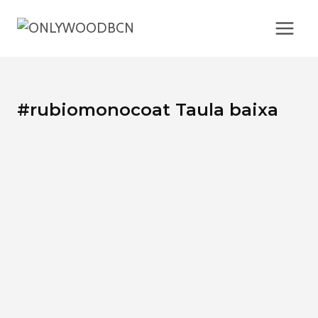
Vés
al
contingut
#rubiomonocoat Taula baixa