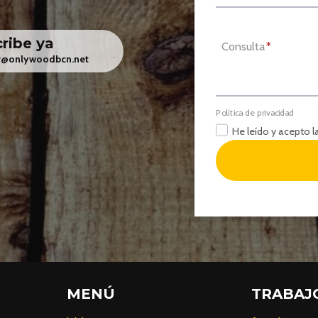
ribe ya
Consulta
*
er@onlywoodbcn.net
Política de privacidad
He leído y acepto l
MENÚ
TRABAJ