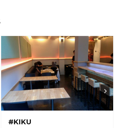
s
#KIKU