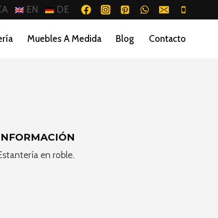
CA
EN
DE
ería
Muebles A Medida
Blog
Contacto
INFORMACIÓN
Estantería en roble.