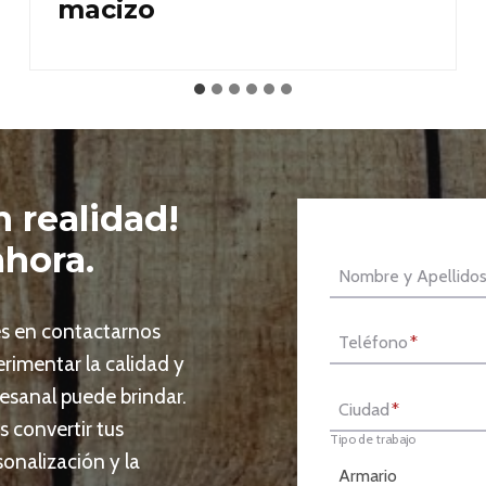
macizo
 realidad!
ahora.
Nombre y Apellido
des en contactarnos
Teléfono
*
rimentar la calidad y
tesanal puede brindar.
Ciudad
*
 convertir tus
Tipo de trabajo
sonalización y la