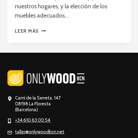
nuestros hogares, y la elección de los
muebles adecuados…
ONLYWOODBCN:
LEER MÁS
TU
DESTINO
PARA
MUEBLES
DE
BAÑO
DE
MADERA
HECHOS
Camí de la Serreta, 147
A
08198 La Floresta
(Barcelona)
MANO
+34 610 63 00 54
taller@onlywoodbcn.net