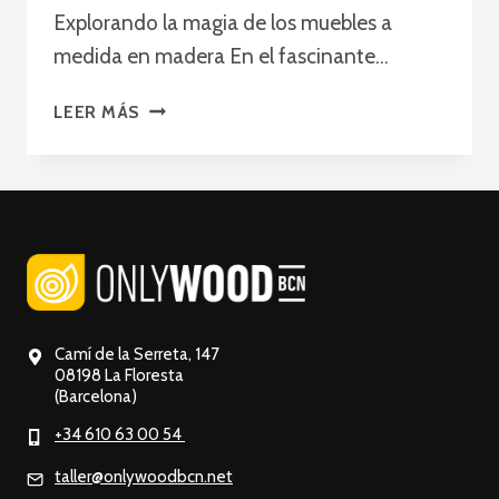
Explorando la magia de los muebles a
medida en madera En el fascinante…
CREANDO
LEER MÁS
ESPACIOS
ÚNICOS
CON
MUEBLES
DE
MADERA
A
MEDIDA
DE
Camí de la Serreta, 147
HANS
08198 La Floresta
(Barcelona)
NOTTELMAN
+34 610 63 00 54
taller@onlywoodbcn.net