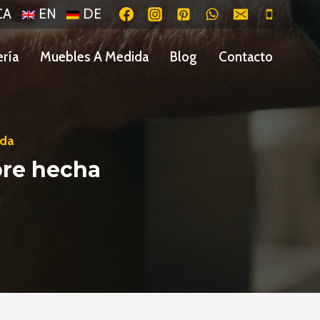
CA
EN
DE
ería
Muebles A Medida
Blog
Contacto
ida
pre hecha