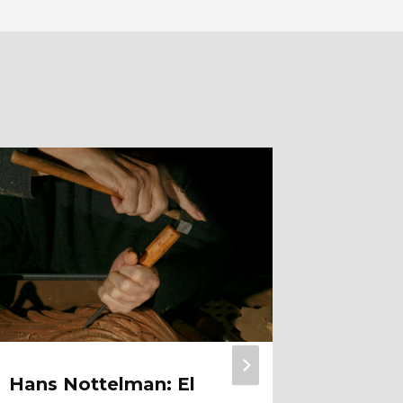
Hans Nottelman: El
Calidez