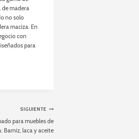
a de madera
do no solo
dera maciza. En
egocio con
diseñados para
SIGUIENTE
bado para muebles de
 Barniz, laca y aceite