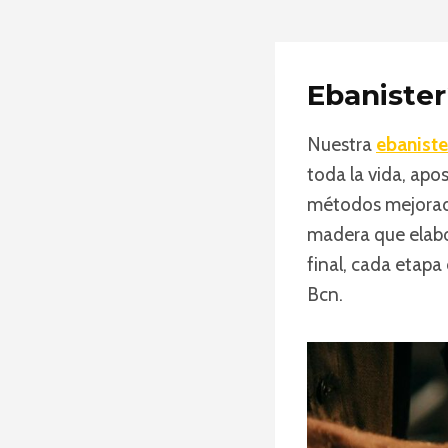
Ebanisterí
Nuestra
ebaniste
toda la vida, apo
métodos mejorado
madera que elabo
final, cada etapa
Bcn.