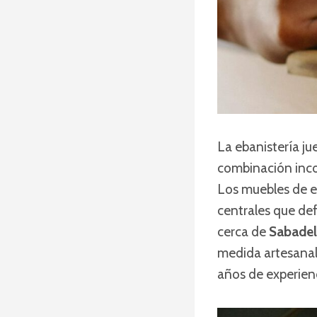
La ebanistería ju
combinación incom
Los muebles de e
centrales que def
cerca de
Sabadel
medida artesanale
años de experienc