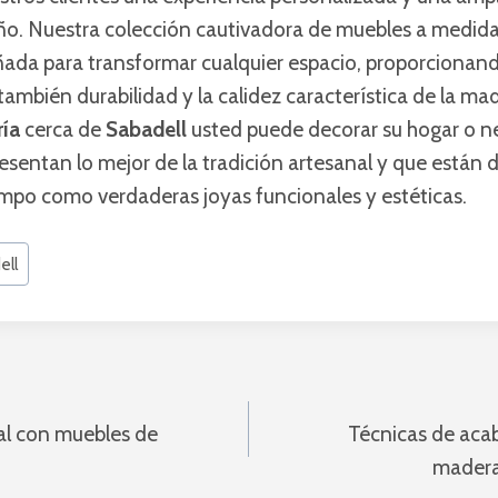
ño. Nuestra colección cautivadora de muebles a medid
ñada para transformar cualquier espacio, proporcionan
también durabilidad y la calidez característica de la ma
ría
cerca de
Sabadell
usted puede decorar su hogar o n
sentan lo mejor de la tradición artesanal y que están 
empo como verdaderas joyas funcionales y estéticas.
ell
ón
al con muebles de
Técnicas de aca
madera: