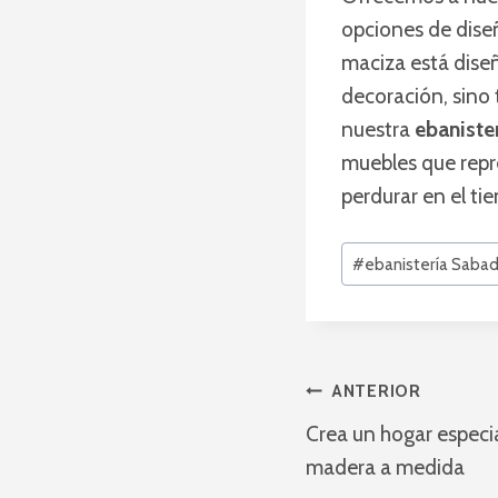
opciones de dise
maciza está dise
decoración, sino 
nuestra
ebaniste
muebles que repre
perdurar en el ti
Etiquetas
#
ebanistería Sabad
de
la
entrada:
Navegaci
ANTERIOR
de
Crea un hogar especi
madera a medida
entradas