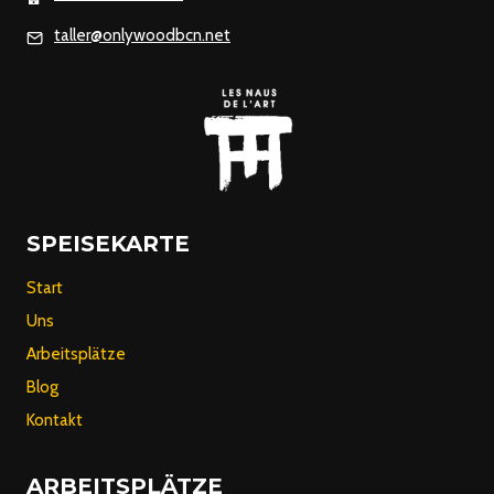
AMILIE Z
taller@onlywoodbcn.net
UGESCHNITTEN I
ST
SPEISEKARTE
Start
Uns
Arbeitsplätze
Blog
Kontakt
ARBEITSPLÄTZE