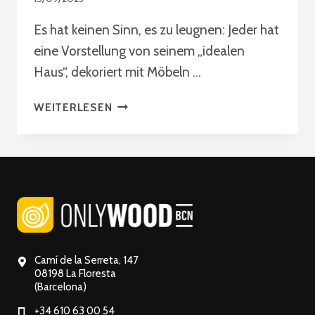
Es hat keinen Sinn, es zu leugnen: Jeder hat
eine Vorstellung von seinem „idealen
Haus“, dekoriert mit Möbeln …
SCHAFFEN
WEITERLESEN
SIE
MIT
EINEM
MASSGESCHNEIDERTEN M
ÖBELHERSTELLER I
N B
ARCELONA E
IN Z
UHAUSE, D
Camí de la Serreta, 147
AS A
08198 La Floresta
(Barcelona)
UF I
HRE F
+34 610 63 00 54