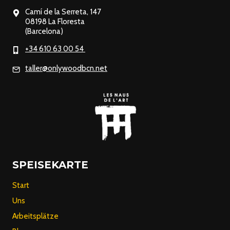
Camí de la Serreta, 147
08198 La Floresta
(Barcelona)
+34 610 63 00 54
taller@onlywoodbcn.net
SPEISEKARTE
Start
Uns
Arbeitsplätze