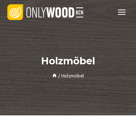
Zum
Inhalt
springen
Holzmöbel
/
Holzmöbel