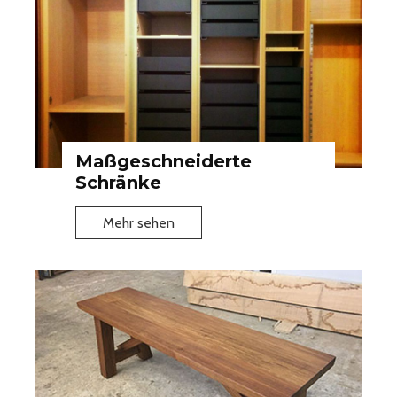
Maßgeschneiderte
Schränke
M
Mehr sehen
a
ß
g
e
s
c
h