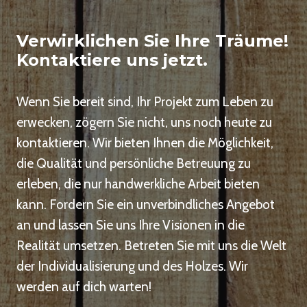
e
d
r
e
e
Verwirklichen Sie Ihre Träume!
z
Kontaktiere uns jetzt.
i
m
m
Wenn Sie bereit sind, Ihr Projekt zum Leben zu
e
erwecken, zögern Sie nicht, uns noch heute zu
r
kontaktieren. Wir bieten Ihnen die Möglichkeit,
m
die Qualität und persönliche Betreuung zu
ö
b
erleben, die nur handwerkliche Arbeit bieten
e
kann. Fordern Sie ein unverbindliches Angebot
l
an und lassen Sie uns Ihre Visionen in die
Realität umsetzen. Betreten Sie mit uns die Welt
der Individualisierung und des Holzes. Wir
werden auf dich warten!