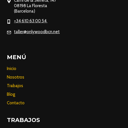
Camí de la Serreta, 147
08198 La Floresta
(Barcelona)
+34 610 63 00 54
taller@onlywoodbcn.net
MENÚ
Inicio
Nosotros
Trabajos
Blog
Contacto
TRABAJOS