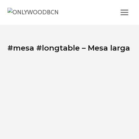
Saltar
al
contenido
#mesa #longtable – Mesa larga